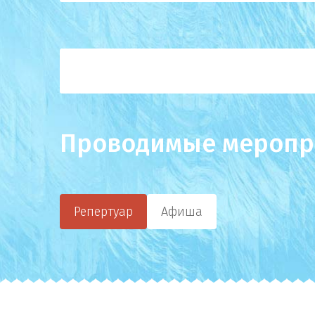
Проводимые меропр
Репертуар
Афиша