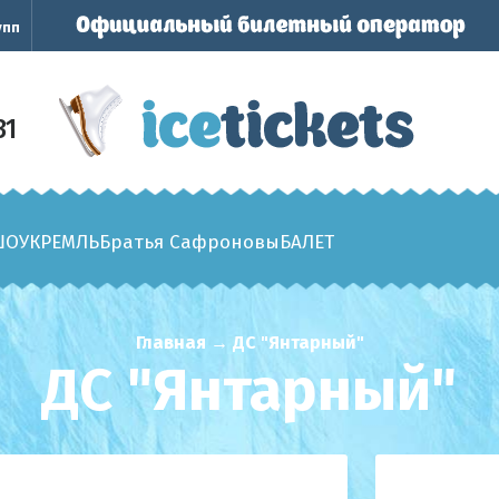
упп
31
ШОУ
КРЕМЛЬ
Братья Сафроновы
БАЛЕТ
Главная
→
ДС "Янтарный"
ДС "Янтарный"