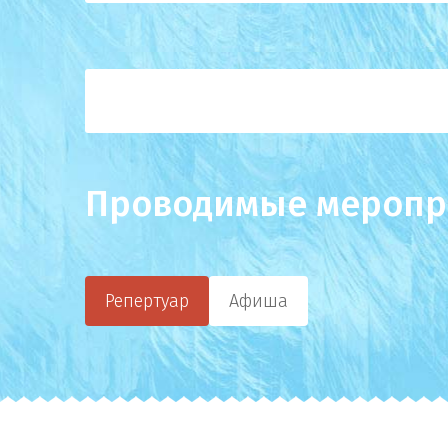
Проводимые меропр
Репертуар
Афиша