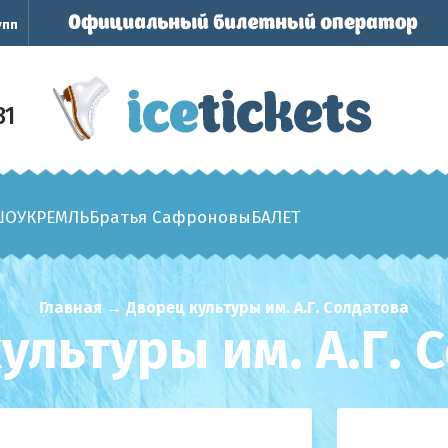
упп
31
ШОУ
КРЕМЛЬ
Братья Сафроновы
БАЛЕТ
Главная
→
Дворец культуры им. А.Г. Солдатова
ультуры им. А.Г. 