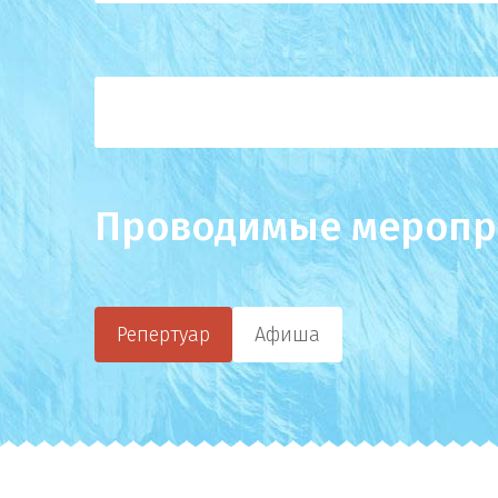
Проводимые меропр
Репертуар
Афиша