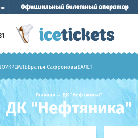
упп
31
ШОУ
КРЕМЛЬ
Братья Сафроновы
БАЛЕТ
Главная
→
ДК "Нефтяника"
ДК "Нефтяника"