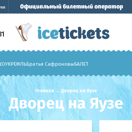
упп
31
ШОУ
КРЕМЛЬ
Братья Сафроновы
БАЛЕТ
Главная
→
Дворец на Яузе
Дворец на Яузе