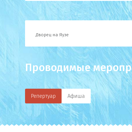
Дворец на Яузе
Проводимые меропр
Репертуар
Афиша