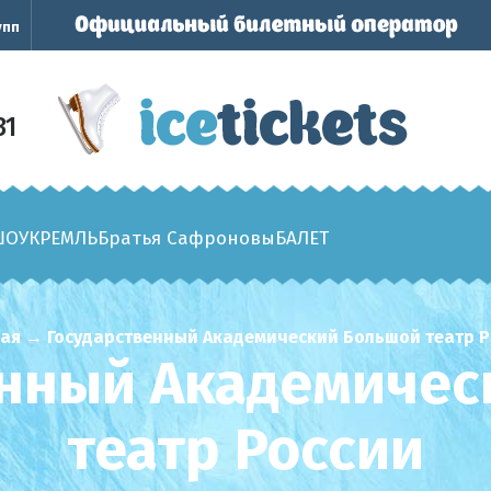
упп
31
ШОУ
КРЕМЛЬ
Братья Сафроновы
БАЛЕТ
ная
→
Государственный Академический Большой театр Р
енный Академичес
театр России