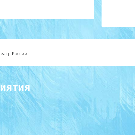
еатр России
иятия