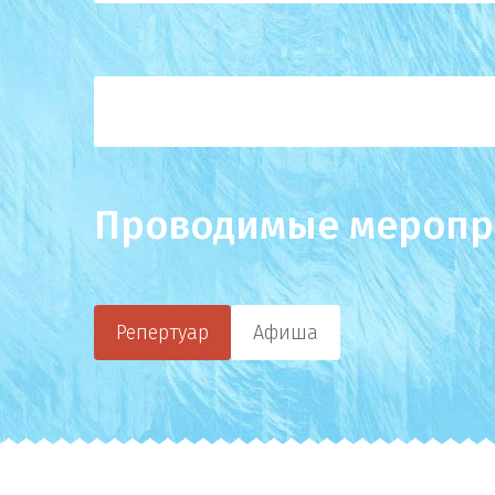
Проводимые меропр
Репертуар
Афиша