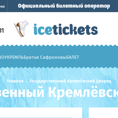
упп
31
ШОУ
КРЕМЛЬ
Братья Сафроновы
БАЛЕТ
Главная
→
Государственный Кремлёвский Дворец
венный Кремлёвс