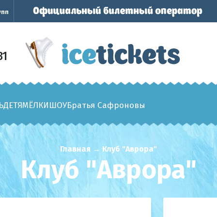
упп
31
Ь
ДЕТЯМ
ЁЛКИ
ШОУ
Братья Сафроновы
Главная
→
Клуб "Аврора"
Клуб "Аврора"