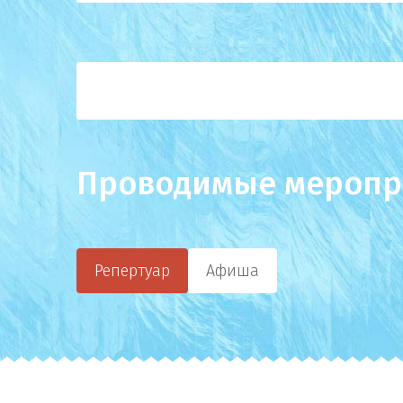
Проводимые меропр
Репертуар
Афиша