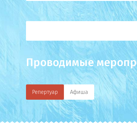
Проводимые меропр
Репертуар
Афиша