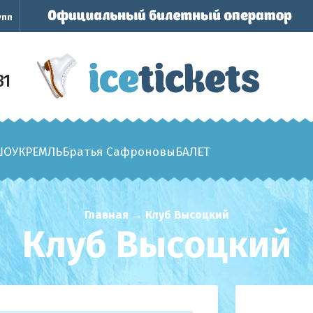
упп
31
ШОУ
КРЕМЛЬ
Братья Сафроновы
БАЛЕТ
Главная
→
Клуб Высоцкий
Клуб Высоцкий