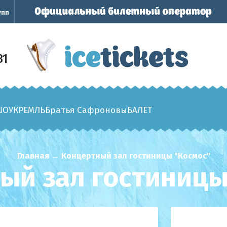
упп
31
ШОУ
КРЕМЛЬ
Братья Сафроновы
БАЛЕТ
Главная
→
Концертный зал гостиницы "Космос"
ый зал гостиницы