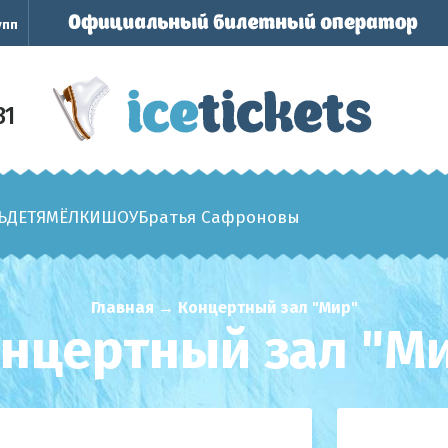
упп
31
Ь
ДЕТЯМ
ЁЛКИ
ШОУ
Братья Сафроновы
Главная
→
Концертный зал "Мир"
нцертный зал "М