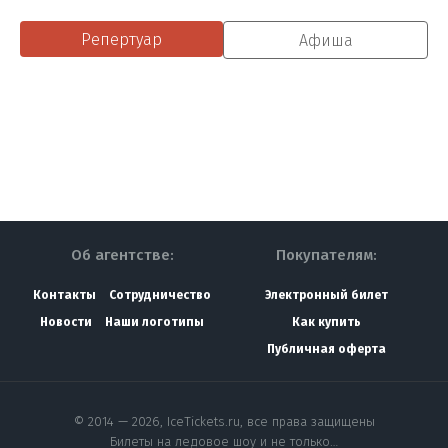
Репертуар
Афиша
Об агентстве:
Покупателям:
Контакты
Сотрудничество
Электронный билет
Новости
Наши логотипы
Как купить
Публичная оферта
© 2014 — 2026, IceTickets.ru, все права защищены
Билеты на ледовое шоу и не только…