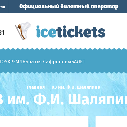
упп
31
ШОУ
КРЕМЛЬ
Братья Сафроновы
БАЛЕТ
Главная
→
КЗ им. Ф.И. Шаляпина
З им. Ф.И. Шаляпи