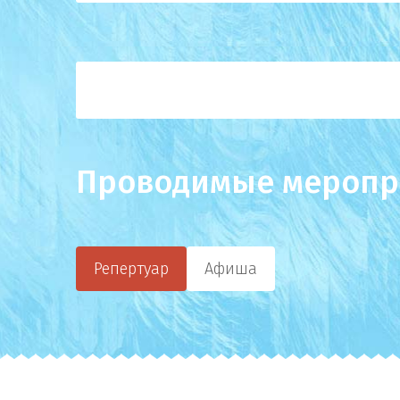
Проводимые меропр
Репертуар
Афиша