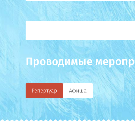
Проводимые меропр
Репертуар
Афиша