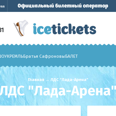
упп
31
ШОУ
КРЕМЛЬ
Братья Сафроновы
БАЛЕТ
Главная
→
ЛДС "Лада-Арена"
ЛДС "Лада-Арена