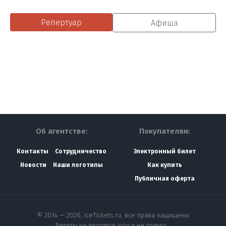
Репертуар
Афиша
Об агентстве:
Покупателям:
Контакты
Сотрудничество
Электронный билет
Новости
Наши логотипы
Как купить
Публичная оферта
© 2014 — 2026, IceTickets.ru, все права защищены
Билеты на ледовое шоу и не только…