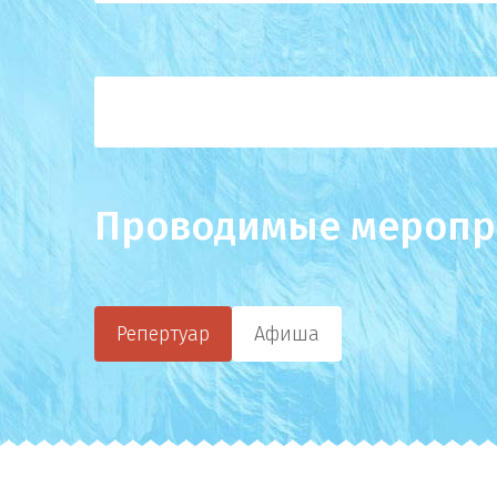
Проводимые меропр
Репертуар
Афиша