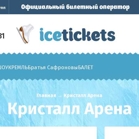
упп
31
ШОУ
КРЕМЛЬ
Братья Сафроновы
БАЛЕТ
Главная
→
Кристалл Арена
Кристалл Арена