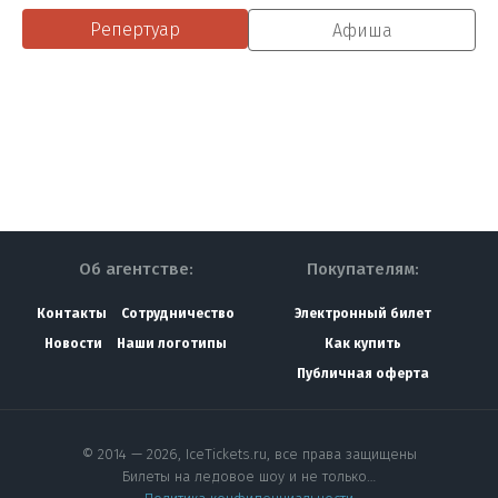
Репертуар
Афиша
Об агентстве:
Покупателям:
Контакты
Сотрудничество
Электронный билет
Новости
Наши логотипы
Как купить
Публичная оферта
© 2014 — 2026, IceTickets.ru, все права защищены
Билеты на ледовое шоу и не только…