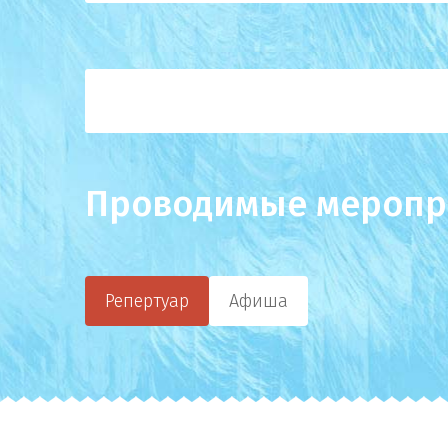
Проводимые меропр
Репертуар
Афиша