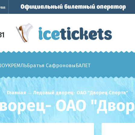
упп
31
ШОУ
КРЕМЛЬ
Братья Сафроновы
БАЛЕТ
Главная
→
Ледовый дворец- ОАО "Дворец Спорта"
ворец- ОАО "Двор