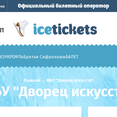
упп
31
ШОУ
КРЕМЛЬ
Братья Сафроновы
БАЛЕТ
Главная
→
МБУ "Дворец искусств"
У "Дворец искусс