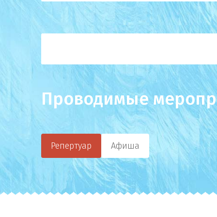
Проводимые меропр
Репертуар
Афиша