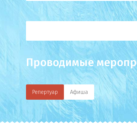
Проводимые меропр
Репертуар
Афиша