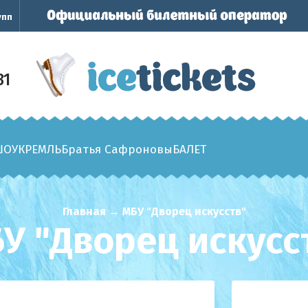
упп
31
ШОУ
КРЕМЛЬ
Братья Сафроновы
БАЛЕТ
Главная
→
МБУ "Дворец искусств"
У "Дворец искусс