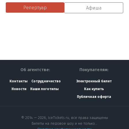
Репертуар
Афиша
Об агентстве:
Покупателям:
Контакты
Сотрудничество
Электронный билет
Новости
Наши логотипы
Как купить
Публичная оферта
© 2014 — 2026, IceTickets.ru, все права защищены
Билеты на ледовое шоу и не только…