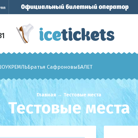
упп
31
ШОУ
КРЕМЛЬ
Братья Сафроновы
БАЛЕТ
Главная
→
Тестовые места
Тестовые места