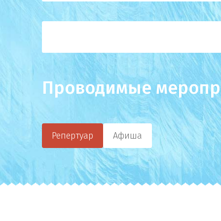
Проводимые меропр
Репертуар
Афиша