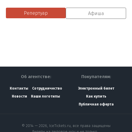
Репертуар
Афиша
Об агентстве:
Покупателям:
Контакты
Сотрудничество
Электронный билет
Новости
Наши логотипы
Как купить
Публичная оферта
© 2014 — 2026, IceTickets.ru, все права защищены
Билеты на ледовое шоу и не только…