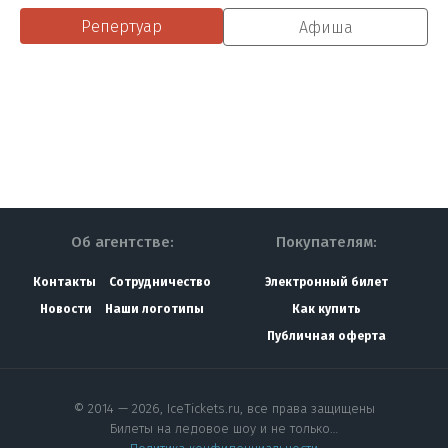
Репертуар
Афиша
Об агентстве:
Покупателям:
Контакты
Сотрудничество
Электронный билет
Новости
Наши логотипы
Как купить
Публичная оферта
© 2014 — 2026, IceTickets.ru, все права защищены
Билеты на ледовое шоу и не только…