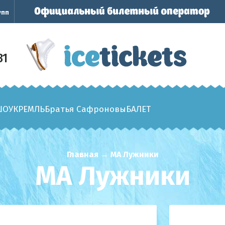
упп
31
ШОУ
КРЕМЛЬ
Братья Сафроновы
БАЛЕТ
Главная
→
МА Лужники
МА Лужники