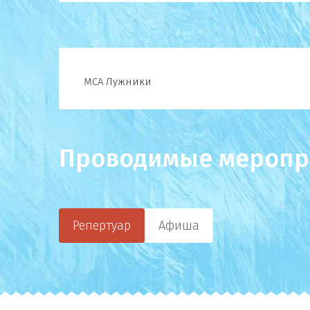
МСА Лужники
Проводимые меропр
Репертуар
Афиша