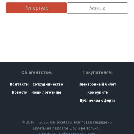
Репертуар
Афиша
Об агентстве:
Покупателям:
Контакты
Сотрудничество
Электронный билет
Новости
Наши логотипы
Как купить
Публичная оферта
© 2014 — 2026, IceTickets.ru, все права защищены
Билеты на ледовое шоу и не только…