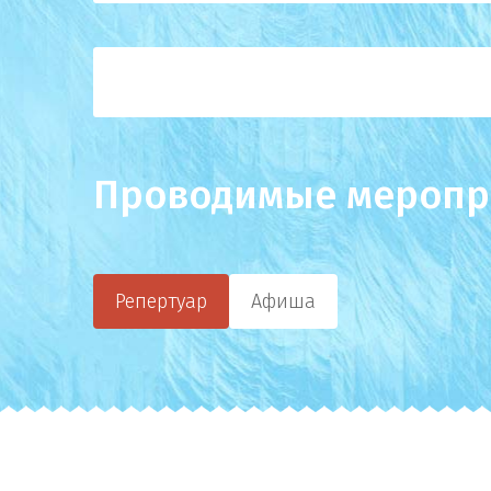
Проводимые меропр
Репертуар
Афиша