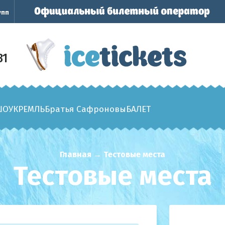
упп
31
ШОУ
КРЕМЛЬ
Братья Сафроновы
БАЛЕТ
Главная
→
Тестовые места
Тестовые места