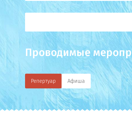
Проводимые меропр
Репертуар
Афиша