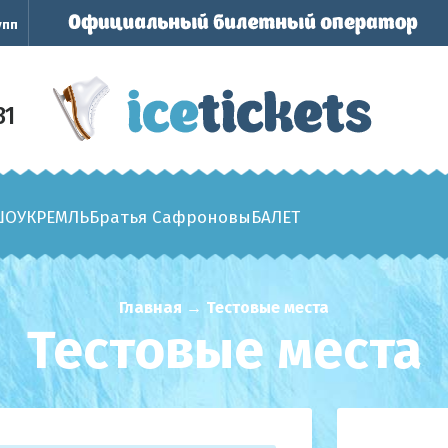
упп
31
ШОУ
КРЕМЛЬ
Братья Сафроновы
БАЛЕТ
Главная
→
Тестовые места
Тестовые места