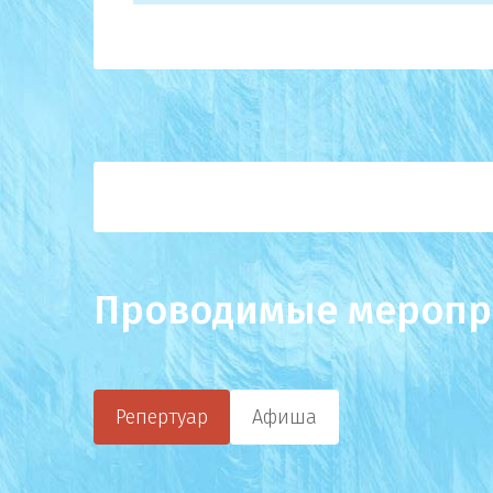
Проводимые меропр
Репертуар
Афиша