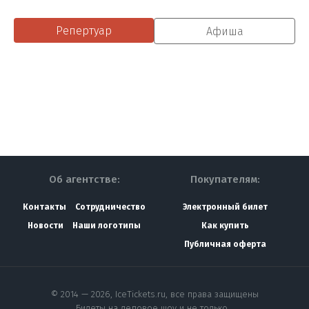
Репертуар
Афиша
Об агентстве:
Покупателям:
Контакты
Сотрудничество
Электронный билет
Новости
Наши логотипы
Как купить
Публичная оферта
© 2014 — 2026, IceTickets.ru, все права защищены
Билеты на ледовое шоу и не только…