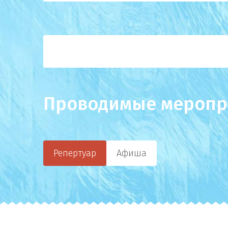
Проводимые меропр
Репертуар
Афиша