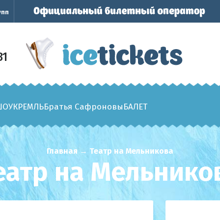
упп
31
ШОУ
КРЕМЛЬ
Братья Сафроновы
БАЛЕТ
Главная
→
Театр на Мельникова
еатр на Мельнико