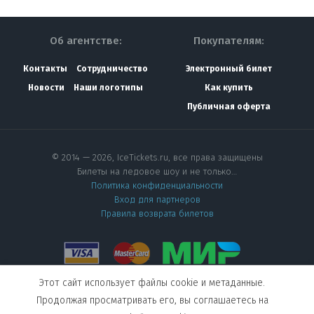
Об агентстве:
Покупателям:
Контакты
Сотрудничество
Электронный билет
Новости
Наши логотипы
Как купить
Публичная оферта
© 2014 — 2026, IceTickets.ru, все права защищены
Билеты на ледовое шоу и не только…
Политика конфиденциальности
Вход для партнеров
Правила возврата билетов
Этот сайт использует файлы cookie и метаданные.
Мы в социальных сетях
Продолжая просматривать его, вы соглашаетесь на