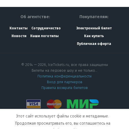
Об агентстве:
Покупателям:
Контакты
Сотрудничество
Электронный билет
Новости
Наши логотипы
Как купить
Публичная оферта
© 2014 — 2026, IceTickets.ru, все права защищены
Билеты на ледовое шоу и не только…
Политика конфиденциальности
Вход для партнеров
Правила возврата билетов
Этот сайт использует файлы cookie и метаданные.
Мы в социальных сетях
Продолжая просматривать его, вы соглашаетесь на