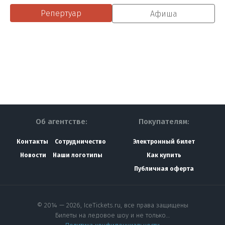
Репертуар
Афиша
Об агентстве:
Покупателям:
Контакты
Сотрудничество
Электронный билет
Новости
Наши логотипы
Как купить
Публичная оферта
© 2014 — 2026, IceTickets.ru, все права защищены
Билеты на ледовое шоу и не только…