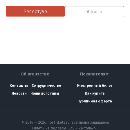
Репертуар
Афиша
Об агентстве:
Покупателям:
Контакты
Сотрудничество
Электронный билет
Новости
Наши логотипы
Как купить
Публичная оферта
© 2014 — 2026, IceTickets.ru, все права защищены
Билеты на ледовое шоу и не только…