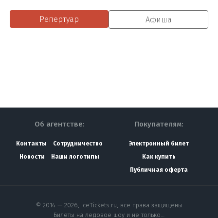
Репертуар
Афиша
Об агентстве:
Покупателям:
Контакты
Сотрудничество
Электронный билет
Новости
Наши логотипы
Как купить
Публичная оферта
© 2014 — 2026, IceTickets.ru, все права защищены
Билеты на ледовое шоу и не только…