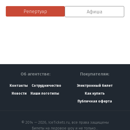
Репертуар
Афиша
Об агентстве:
Покупателям:
Контакты
Сотрудничество
Электронный билет
Новости
Наши логотипы
Как купить
Публичная оферта
© 2014 — 2026, IceTickets.ru, все права защищены
Билеты на ледовое шоу и не только…