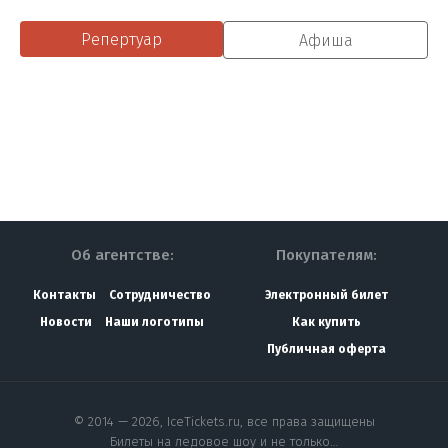
Репертуар
Афиша
Об агентстве:
Покупателям:
Контакты
Сотрудничество
Электронный билет
Новости
Наши логотипы
Как купить
Публичная оферта
© 2014 — 2026, IceTickets.ru, все права защищены
Билеты на ледовое шоу и не только…