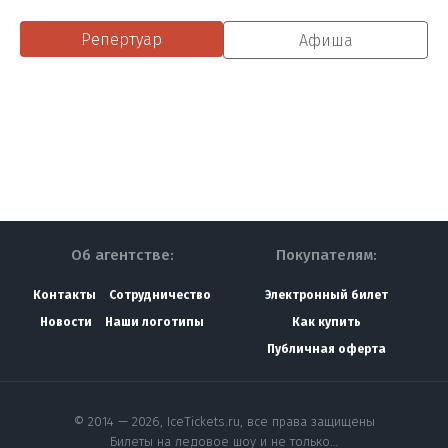
Репертуар
Афиша
Об агентстве:
Покупателям:
Контакты
Сотрудничество
Электронный билет
Новости
Наши логотипы
Как купить
Публичная оферта
© 2014 — 2026, IceTickets.ru, все права защищены
Билеты на ледовое шоу и не только…