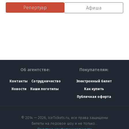
Репертуар
Афиша
Об агентстве:
Покупателям:
Контакты
Сотрудничество
Электронный билет
Новости
Наши логотипы
Как купить
Публичная оферта
© 2014 — 2026, IceTickets.ru, все права защищены
Билеты на ледовое шоу и не только…