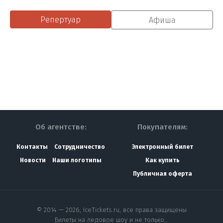
Репертуар
Афиша
Об агентстве:
Покупателям:
Контакты
Сотрудничество
Электронный билет
Новости
Наши логотипы
Как купить
Публичная оферта
© 2014 — 2026, IceTickets.ru, все права защищены
Билеты на ледовое шоу и не только…