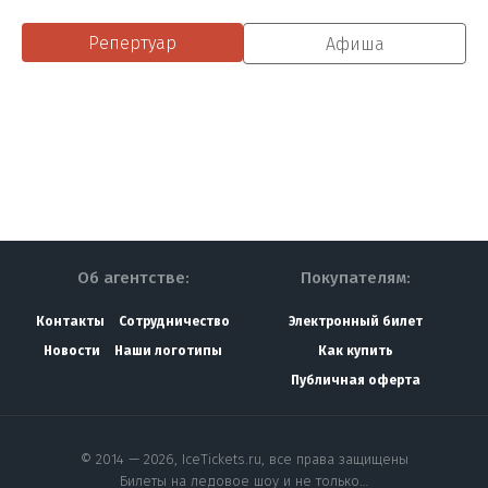
Репертуар
Афиша
Об агентстве:
Покупателям:
Контакты
Сотрудничество
Электронный билет
Новости
Наши логотипы
Как купить
Публичная оферта
© 2014 — 2026, IceTickets.ru, все права защищены
Билеты на ледовое шоу и не только…