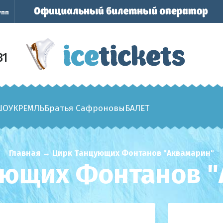
упп
31
ШОУ
КРЕМЛЬ
Братья Сафроновы
БАЛЕТ
Главная
→
Цирк Танцующих Фонтанов "Аквамарин"
ующих Фонтанов "