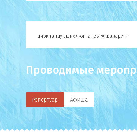
Цирк Танцующих Фонтанов "Аквамарин"
Проводимые меропр
Репертуар
Афиша