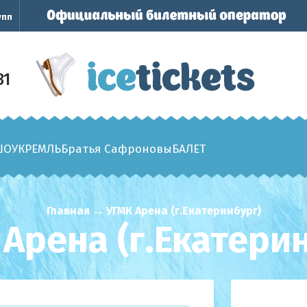
упп
31
ШОУ
КРЕМЛЬ
Братья Сафроновы
БАЛЕТ
Главная
→
УГМК Арена (г.Екатеринбург)
Арена (г.Екатери