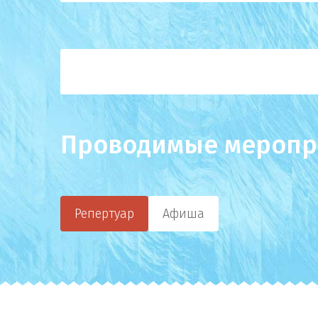
Проводимые меропр
Репертуар
Афиша