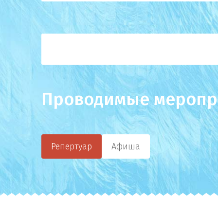
Проводимые меропр
Репертуар
Афиша