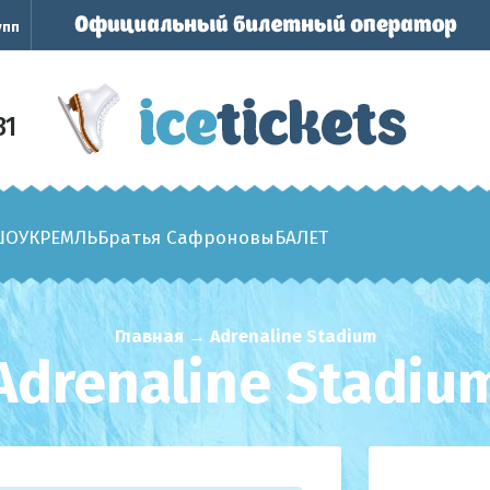
упп
31
ШОУ
КРЕМЛЬ
Братья Сафроновы
БАЛЕТ
Главная
→
Adrenaline Stadium
Adrenaline Stadiu