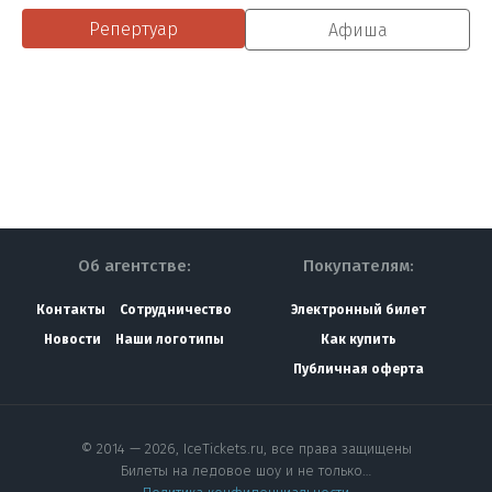
Репертуар
Афиша
Об агентстве:
Покупателям:
Контакты
Сотрудничество
Электронный билет
Новости
Наши логотипы
Как купить
Публичная оферта
© 2014 — 2026, IceTickets.ru, все права защищены
Билеты на ледовое шоу и не только…