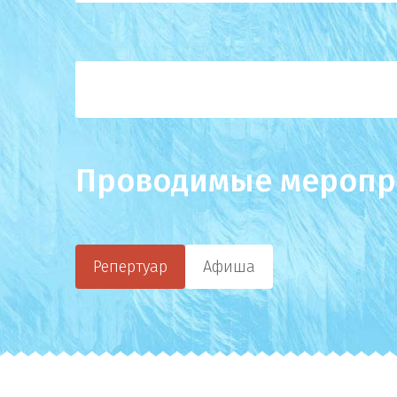
Проводимые меропр
Репертуар
Афиша