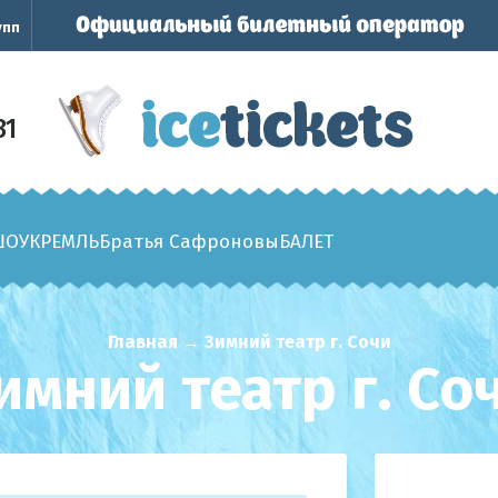
упп
31
ШОУ
КРЕМЛЬ
Братья Сафроновы
БАЛЕТ
Главная
→
Зимний театр г. Сочи
имний театр г. Со