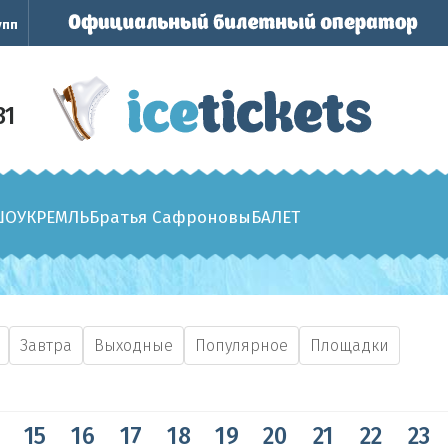
упп
31
ШОУ
КРЕМЛЬ
Братья Сафроновы
БАЛЕТ
Завтра
Выходные
Популярное
Площадки
15
16
17
18
19
20
21
22
23