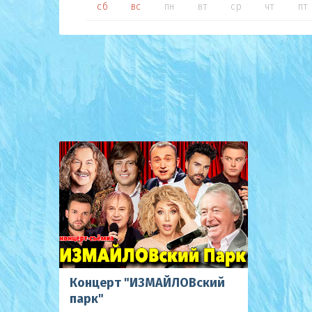
сб
вс
пн
вт
ср
чт
пт
Концерт "ИЗМАЙЛОВский
парк"