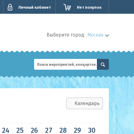
Личный кабинет
Нет покупок
Выберите город:
Москва
Календарь
Сен
24
25
26
27
28
29
30
31