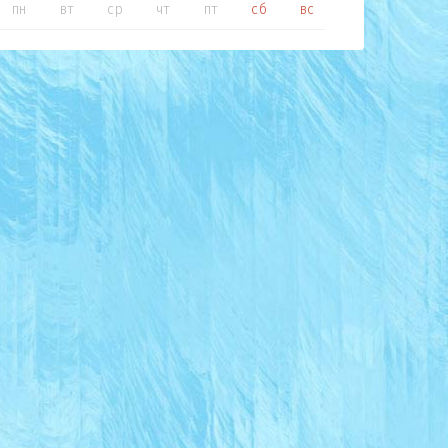
пн
вт
ср
чт
пт
сб
вс
пн
в