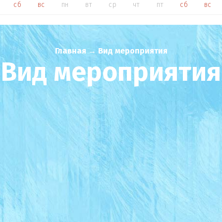
сб
вс
пн
вт
ср
чт
пт
сб
вс
Главная
→
Вид мероприятия
Вид мероприятия