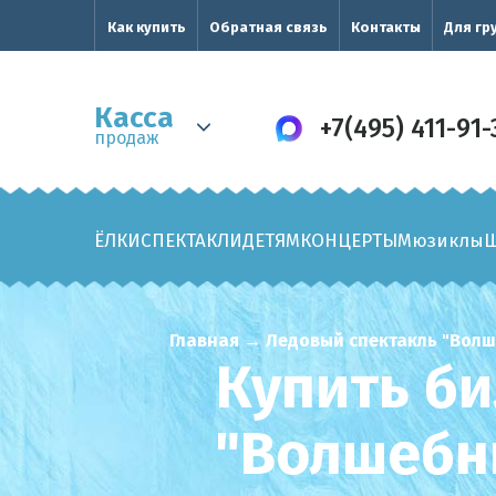
Как купить
Обратная связь
Контакты
Для гр
Касса
+7(495) 411-91-
продаж
ЁЛКИ
СПЕКТАКЛИ
ДЕТЯМ
КОНЦЕРТЫ
Мюзиклы
Главная
→
Ледовый спектакль "Волш
Купить би
"Волшебни