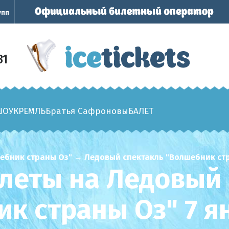
упп
31
ШОУ
КРЕМЛЬ
Братья Сафроновы
БАЛЕТ
ебник страны Оз"
→
Ледовый спектакль "Волшебник стра
леты на Ледовый
к страны Оз" 7 я