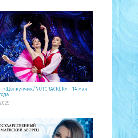
т «Щелкунчик/NUTCRACKER» - 14 мая
года
.2025