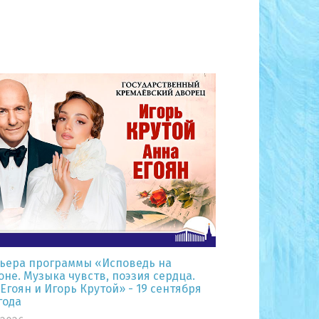
ьера программы «Исповедь на
не. Музыка чувств, поэзия сердца.
Егоян и Игорь Крутой» - 19 сентября
года