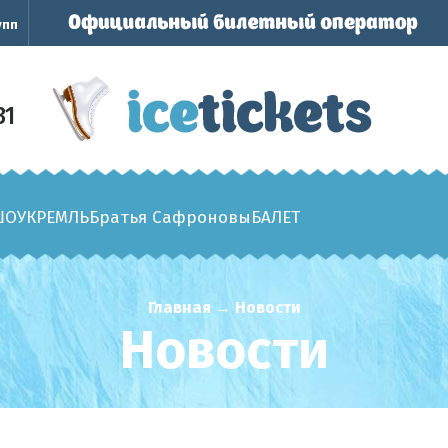
упп
31
ШОУ
КРЕМЛЬ
Братья Сафроновы
БАЛЕТ
Главная
→
Новости
Новости